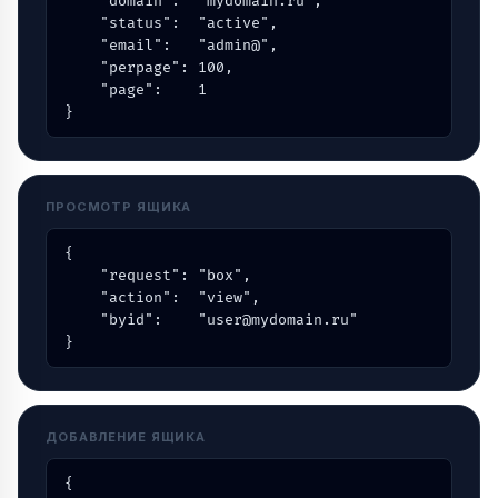
    "domain":  "mydomain.ru",

    "status":  "active",

    "email":   "admin@",

    "perpage": 100,

    "page":    1

}
ПРОСМОТР ЯЩИКА
{

    "request": "box",

    "action":  "view",

    "byid":    "user@mydomain.ru"

}
ДОБАВЛЕНИЕ ЯЩИКА
{
