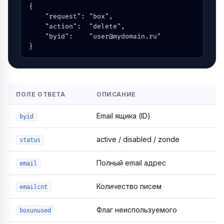
{

    "request": "box",

    "action":  "delete",

    "byid":    "user@mydomain.ru"

}
ПОЛЕ ОТВЕТА
ОПИСАНИЕ
Email ящика (ID)
byid
active / disabled / zonde
status
Полный email адрес
email
Количество писем
emailcnt
Флаг неиспользуемого
boxunused