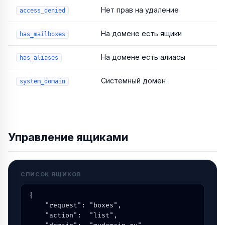
Нет прав на удаление
access_denied
На домене есть ящики
has_mailboxes
На домене есть алиасы
has_aliases
Системный домен
system_domain
Управление ящиками
СПИСОК ЯЩИКОВ
{

    "request": "boxes",

    "action":  "list",
