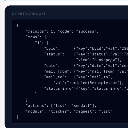
ОТВЕТ (СПИСОК)
{

    "records": 1, "code": "success",

    "rows": {

        "1": {

            "byid":      {"key":"byid","val":"250
            "status":    {"key":"status","val":"q
                          "view":"В очереди"},

            "date":      {"key":"date","val":"сег
            "mail_from": {"key":"mail_from","val"
            "mail_to":   {"key":"mail_to",

                "val":"recipient@example.com"},

            "status_info":{"key":"status_info","v
        }

    },

    "actions": ["list", "sendall"],

    "module": "tracker", "request": "list"

}