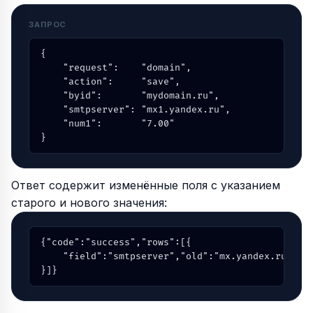
ЗАПРОС
{

    "request":    "domain",

    "action":     "save",

    "byid":       "mydomain.ru",

    "smtpserver": "mx1.yandex.ru",

    "num1":       "7.00"

}
Ответ содержит изменённые поля с указанием
старого и нового значения:
{"code":"success","rows":[{

    "field":"smtpserver","old":"mx.yandex.ru","va
}]}