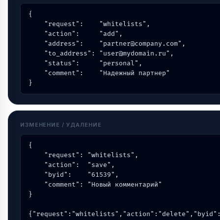
{

    "request":    "whitelists",

    "action":     "add",

    "address":    "partner@company.com",

    "to_address": "user@mydomain.ru",

    "status":     "personal",

    "comment":    "Надежный партнер"

}
ИЗМЕНЕНИЕ / УДАЛЕНИЕ
{

    "request": "whitelists",

    "action":  "save",

    "byid":    "61539",

    "comment": "Новый комментарий"

}

{"request":"whitelists","action":"delete","byid"