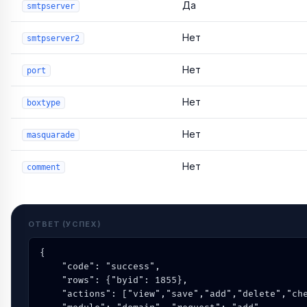
Да
smtpserver
Нет
smtpserver2
Нет
port
Нет
boxtype
Нет
masquarade
Нет
comment
ОТВЕТ (УСПЕХ)
{

    "code": "success",

    "rows": {"byid": 1855},

    "actions": ["view","save","add","delete","che