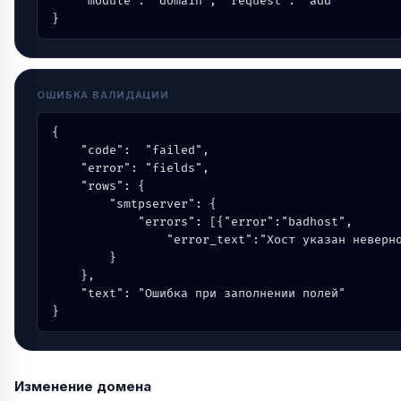
    "module": "domain", "request": "add"

}
ОШИБКА ВАЛИДАЦИИ
{

    "code":  "failed",

    "error": "fields",

    "rows": {

        "smtpserver": {

            "errors": [{"error":"badhost",

                "error_text":"Хост указан неверно
        }

    },

    "text": "Ошибка при заполнении полей"

}
Изменение домена