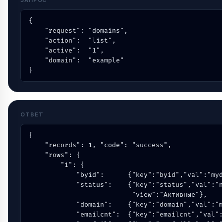
ЗАПРОС
{

    "request": "domains",

    "action":  "list",

    "active":  "1",

    "domain":  "example"

}
ОТВЕТ
{

    "records": 1, "code": "success",

    "rows": {

        "1": {

            "byid":      {"key":"byid","val":"myd
            "status":    {"key":"status","val":"n
                          "view":"Активные"},

            "domain":    {"key":"domain","val":"m
            "emailcnt":  {"key":"emailcnt","val":