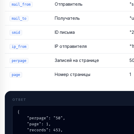
Отправитель
"
mail_from
Получатель
"
mail_to
ID письма
"
smid
IP отправителя
"1
ip_from
Записей на странице
5
perpage
Номер страницы
1
page
ОТВЕТ
{

    "perpage": "50",

    "page": 1,

    "records": 453,
