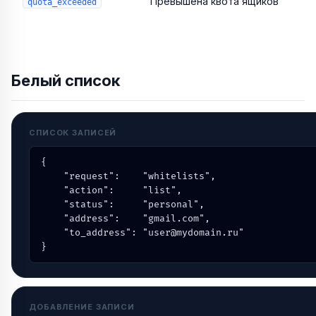
Превышена квота ящиков
quota_exceeded
Белый список
СПИСОК ЗАПИСЕЙ
{

    "request":    "whitelists",

    "action":     "list",

    "status":     "personal",

    "address":    "gmail.com",

    "to_address": "user@mydomain.ru"

}
ДОБАВЛЕНИЕ ЗАПИСИ