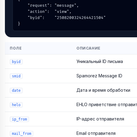
    "request": "message",

    "action":  "view",

    "byid":    "2508200324264421504"

}
ПОЛЕ
ОПИСАНИЕ
Уникальный ID письма
byid
Spamorez Message ID
smid
Дата и время обработки
date
EHLO приветствие отправи
helo
IP-адрес отправителя
ip_from
Email отправителя
mail_from