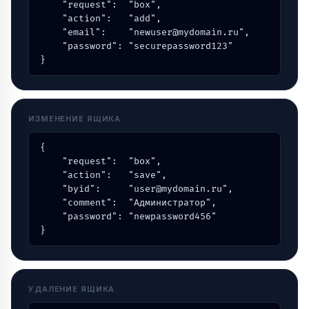
    "request":  "box",

    "action":   "add",

    "email":    "newuser@mydomain.ru",

    "password": "securepassword123"

}
ИЗМЕНЕНИЕ ЯЩИКА
{

    "request":  "box",

    "action":   "save",

    "byid":     "user@mydomain.ru",

    "comment":  "Администратор",

    "password": "newpassword456"

}
УДАЛЕНИЕ ЯЩИКА