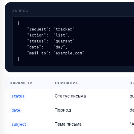
ЗАПРОС
{

    "request": "tracker",

    "action":  "list",

    "status":  "quarant",

    "date":    "day",

    "mail_to": "example.com"

}
ПАРАМЕТР
ОПИСАНИЕ
П
Статус письма
qu
status
Период
da
date
Тема письма
"
subject