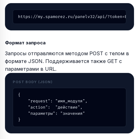
https://my.spamorez.ru/panelv32/api/?token=ВАШ_A
Формат запроса
Запросы отправляются методом POST с телом в
формате JSON. Поддерживается также GET с
параметрами в URL.
POST BODY (JSON)
{

    "request": "имя_модуля",

    "action":  "действие",

    "параметры": "значения"

}