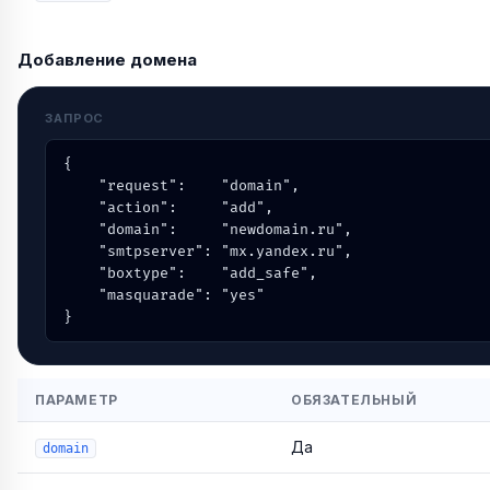
Добавление домена
ЗАПРОС
{

    "request":    "domain",

    "action":     "add",

    "domain":     "newdomain.ru",

    "smtpserver": "mx.yandex.ru",

    "boxtype":    "add_safe",

    "masquarade": "yes"

}
ПАРАМЕТР
ОБЯЗАТЕЛЬНЫЙ
Да
domain