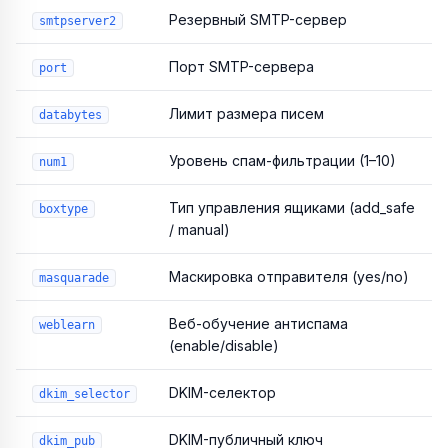
Резервный SMTP-сервер
smtpserver2
Порт SMTP-сервера
port
Лимит размера писем
databytes
Уровень спам-фильтрации (1–10)
num1
Тип управления ящиками (add_safe
boxtype
/ manual)
Маскировка отправителя (yes/no)
masquarade
Веб-обучение антиспама
weblearn
(enable/disable)
DKIM-селектор
dkim_selector
DKIM-публичный ключ
dkim_pub