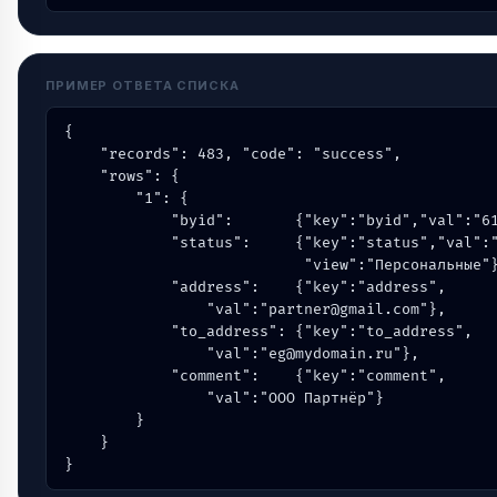
ПРИМЕР ОТВЕТА СПИСКА
{

    "records": 483, "code": "success",

    "rows": {

        "1": {

            "byid":       {"key":"byid","val":"61
            "status":     {"key":"status","val":"
                           "view":"Персональные"}
            "address":    {"key":"address",

                "val":"partner@gmail.com"},

            "to_address": {"key":"to_address",

                "val":"eg@mydomain.ru"},

            "comment":    {"key":"comment",

                "val":"ООО Партнёр"}

        }

    }

}