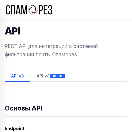
Главная
→
Документация
→
API
API
REST API для интеграции с системой
фильтрации почты Спаморез.
API v3
API v4
НОВОЕ
Основы API
Endpoint