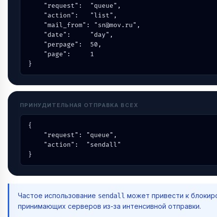
    "request":  "queue",

    "action":   "list",

    "mail_from": "sn@mov.ru",

    "date":     "day",

    "perpage":  50,

    "page":     1

}
ПРИНУДИТЕЛЬНАЯ ОТПРАВКА ВСЕХ
{

    "request": "queue",

    "action":  "sendall"

}
Частое использование
может привести к блокир
sendall
принимающих серверов из-за интенсивной отправки.