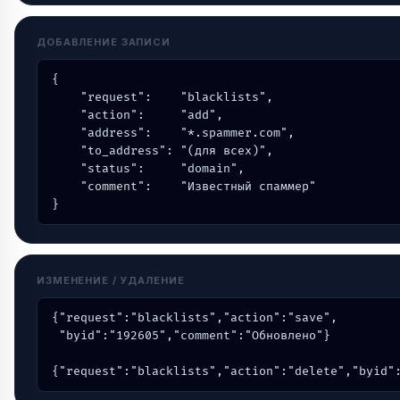
ДОБАВЛЕНИЕ ЗАПИСИ
{

    "request":    "blacklists",

    "action":     "add",

    "address":    "*.spammer.com",

    "to_address": "(для всех)",

    "status":     "domain",

    "comment":    "Известный спаммер"

}
ИЗМЕНЕНИЕ / УДАЛЕНИЕ
{"request":"blacklists","action":"save",

 "byid":"192605","comment":"Обновлено"}

{"request":"blacklists","action":"delete","byid"