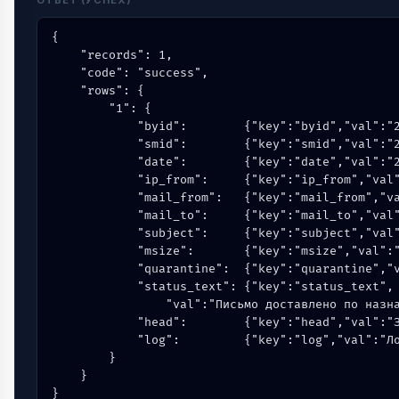
ОТВЕТ (УСПЕХ)
{

    "records": 1,

    "code": "success",

    "rows": {

        "1": {

            "byid":        {"key":"byid","val":"2
            "smid":        {"key":"smid","val":"2
            "date":        {"key":"date","val":"2
            "ip_from":     {"key":"ip_from","val"
            "mail_from":   {"key":"mail_from","va
            "mail_to":     {"key":"mail_to","val"
            "subject":     {"key":"subject","val"
            "msize":       {"key":"msize","val":"
            "quarantine":  {"key":"quarantine","v
            "status_text": {"key":"status_text",

                "val":"Письмо доставлено по назна
            "head":        {"key":"head","val":"З
            "log":         {"key":"log","val":"Ло
        }

    }

}