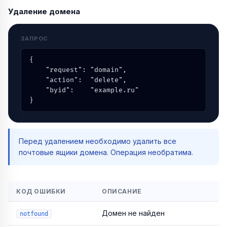
Удаление домена
ЗАПРОС
{

    "request": "domain",

    "action":  "delete",

    "byid":    "example.ru"

}
Перед удалением необходимо удалить все
почтовые ящики домена. Операция необратима.
КОД ОШИБКИ
ОПИСАНИЕ
Домен не найден
notfound