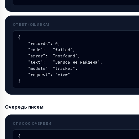
ОТВЕТ (ОШИБКА)
{

    "records": 0,

    "code":   "failed",

    "error":  "notfound",

    "text":   "Запись не найдена",

    "module": "tracker",

    "request": "view"

}
Очередь писем
СПИСОК ОЧЕРЕДИ
{
