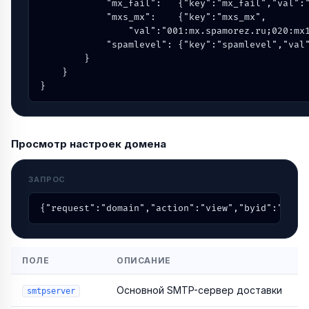
            "mx_fail":   {"key":"mx_fail","val":"
            "mxs_mx":    {"key":"mxs_mx",

                "val":"001:mx.spamorez.ru;020:mx1
            "spamlevel": {"key":"spamlevel","val"
        }

    }

}
Просмотр настроек домена
ЗАПРОС
{"request":"domain","action":"view","byid":"mydo
ПОЛЕ
ОПИСАНИЕ
Основной SMTP-сервер доставки
smtpserver