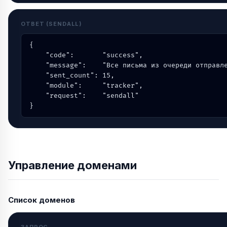
ОТВЕТ (SENDALL)
{

    "code":       "success",

    "message":    "Все письма из очереди отправле
    "sent_count": 15,

    "module":     "tracker",

    "request":    "sendall"

}
Управление доменами
Список доменов