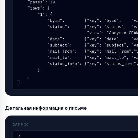
    "pages": 10,

    "rows": {

        "1": {

            "byid":        {"key": "byid",    "va
            "status":      {"key": "status",  "va
                            "view": "Ловушки СПАМ
            "date":        {"key": "date",    "va
            "subject":     {"key": "subject", "va
            "mail_from":   {"key": "mail_from","v
            "mail_to":     {"key": "mail_to", "va
            "status_info": {"key": "status_info",
        }

    }

}
Детальная информация о письме
ЗАПРОС
{
