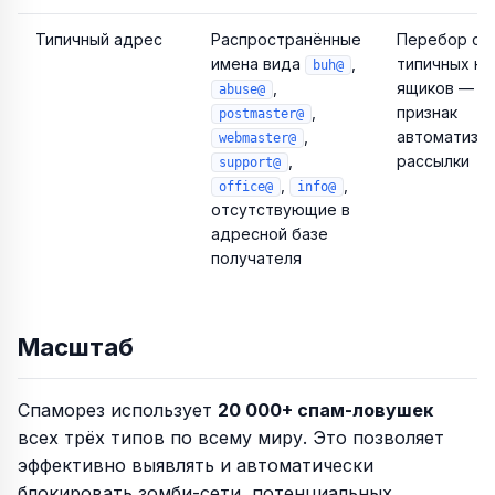
Типичный адрес
Распространённые
Перебор сп
имена вида
,
типичных на
buh@
,
ящиков — я
abuse@
,
признак
postmaster@
,
автоматизи
webmaster@
,
рассылки
support@
,
,
office@
info@
отсутствующие в
адресной базе
получателя
Масштаб
Спаморез использует
20 000+ спам-ловушек
всех трёх типов по всему миру. Это позволяет
эффективно выявлять и автоматически
блокировать зомби-сети, потенциальных