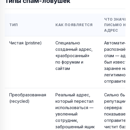
Типы спам-ловушек
ЧТО ЗНАЧИ
ТИП
КАК ПОЯВЛЯЕТСЯ
ПИСЬМО НА
АДРЕС
Чистая (pristine)
Специально
Автоматиче
созданный адрес,
распознаётс
«разбросанный»
спам — адре
по форумам и
был известе
сайтам
заранее ни 
легитимном
отправител
Преобразованная
Реальный адрес,
Сильно бьёт
(recycled)
который перестал
репутации 
использоваться —
сервера:
уволенный
показывает,
сотрудник,
отправитель
заброшенный ящик
чистит базу